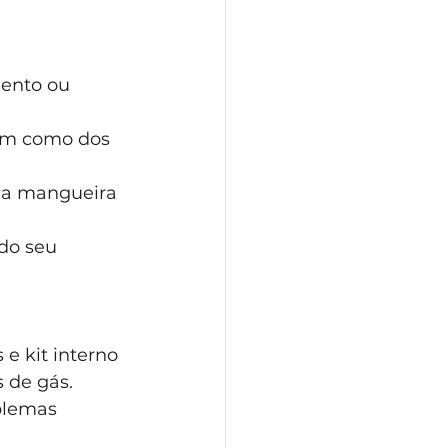
ento ou 
bem como dos 
o a mangueira 
do seu 
e kit interno 
 de gás. 
blemas 