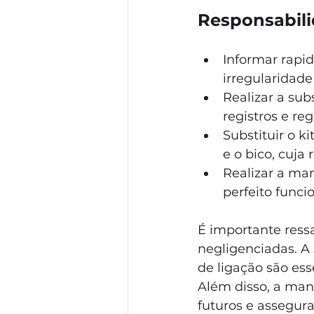
Responsabil
Informar rapi
irregularidade
Realizar a su
registros e r
Substituir o k
e o bico, cuja
Realizar a ma
perfeito func
É importante ress
negligenciadas. A 
de ligação são ess
Além disso, a man
futuros e assegur