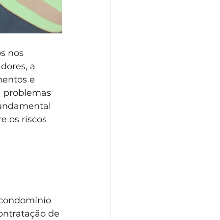
s nos 
dores, a 
entos e 
a problemas 
fundamental 
 os riscos 
 condomínio 
ontratação de 