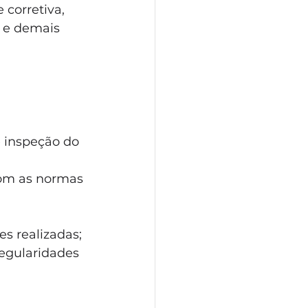
 corretiva, 
s e demais 
e inspeção do 
com as normas 
s realizadas;
egularidades 