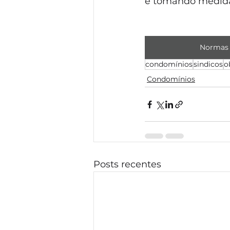
e tomando medida
Normas 
condomínios
sindicos
o
Condomínios
Posts recentes