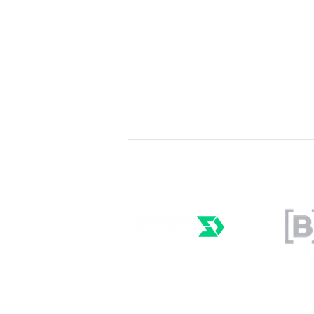
Normas da ABNT para
condomínios