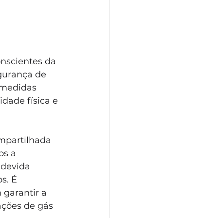
nscientes da 
gurança de 
 medidas 
idade física e 
mpartilhada 
os a 
 devida 
s. É 
garantir a 
ções de gás 