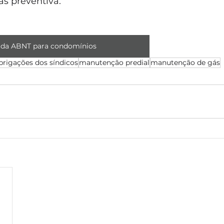
s preventiva. 
da ABNT para condomínios
brigações dos síndicos
manutenção predial
manutenção de gás